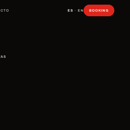
ACTO
ES
·
EN
BOOKING
TAS